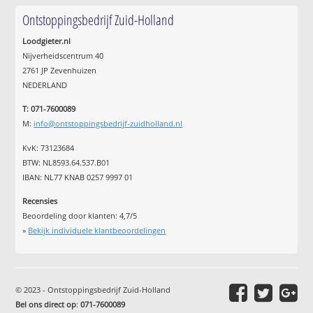
Ontstoppingsbedrijf Zuid-Holland
Loodgieter.nl
Nijverheidscentrum 40
2761 JP Zevenhuizen
NEDERLAND
T: 071-7600089
M:
info@ontstoppingsbedrijf-zuidholland.nl
KvK: 73123684
BTW: NL8593.64.537.B01
IBAN: NL77 KNAB 0257 9997 01
Recensies
Beoordeling door klanten:
4,7
/
5
»
Bekijk individuele klantbeoordelingen
© 2023 - Ontstoppingsbedrijf Zuid-Holland
Bel ons direct op
:
071-7600089