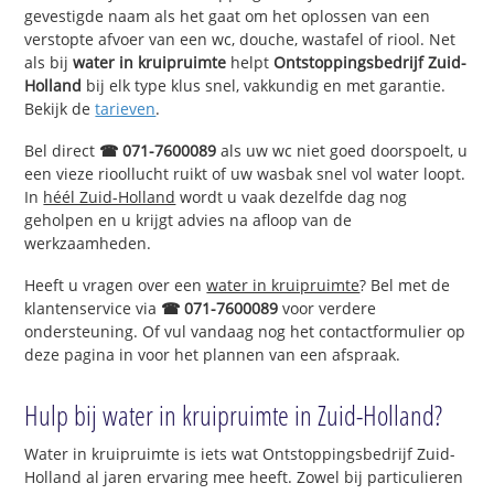
gevestigde naam als het gaat om het oplossen van een
verstopte afvoer van een wc, douche, wastafel of riool. Net
als bij
water in kruipruimte
helpt
Ontstoppingsbedrijf Zuid-
Holland
bij elk type klus snel, vakkundig en met garantie.
Bekijk de
tarieven
.
Bel direct
☎ 071-7600089
als uw wc niet goed doorspoelt, u
een vieze rioollucht ruikt of uw wasbak snel vol water loopt.
In
héél Zuid-Holland
wordt u vaak dezelfde dag nog
geholpen en u krijgt advies na afloop van de
werkzaamheden.
Heeft u vragen over een
water in kruipruimte
? Bel met de
klantenservice via
☎ 071-7600089
voor verdere
ondersteuning. Of vul vandaag nog het contactformulier op
deze pagina in voor het plannen van een afspraak.
Hulp bij water in kruipruimte in Zuid-Holland?
Water in kruipruimte is iets wat Ontstoppingsbedrijf Zuid-
Holland al jaren ervaring mee heeft. Zowel bij particulieren