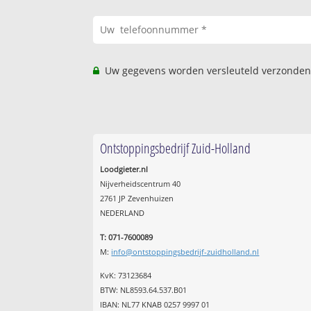
Uw gegevens worden versleuteld verzonden
Ontstoppingsbedrijf Zuid-Holland
Loodgieter.nl
Nijverheidscentrum 40
2761 JP Zevenhuizen
NEDERLAND
T: 071-7600089
M:
info@ontstoppingsbedrijf-zuidholland.nl
KvK: 73123684
BTW: NL8593.64.537.B01
IBAN: NL77 KNAB 0257 9997 01