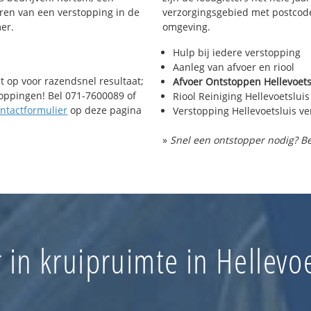
Dorp en Hoonaart
ren van een verstopping in de
verzorgingsgebied met postcode
Vogelbuurt
er.
omgeving.
Boomgaard
Hulp bij iedere verstopping
Aanleg van afvoer en riool
t op voor razendsnel resultaat;
Afvoer Ontstoppen Hellevoets
toppingen! Bel 071-7600089 of
Riool Reiniging Hellevoetsluis
ntactformulier
op deze pagina
Verstopping Hellevoetsluis v
»
Snel een ontstopper nodig? Be
 in kruipruimte in Hellevoe