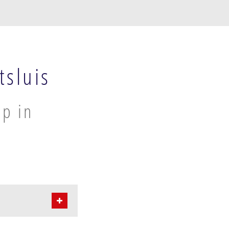
tsluis
lp in
n