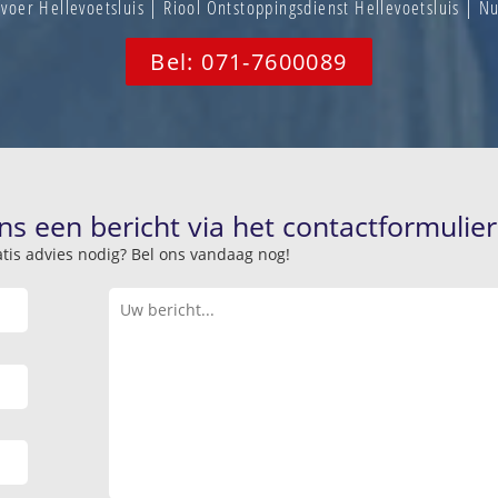
voer Hellevoetsluis | Riool Ontstoppingsdienst Hellevoetsluis | 
Bel: 071-7600089
ns een bericht via het contactformulier
atis advies nodig? Bel ons vandaag nog!