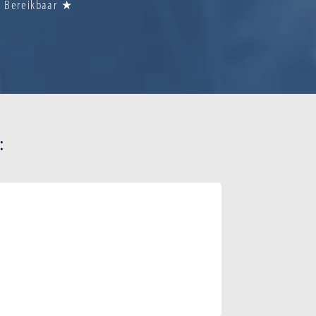
Nu Bereikbaar ★
: