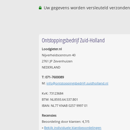
Uw gegevens worden versleuteld verzonden
Ontstoppingsbedrijf Zuid-Holland
Loodgieter.nl
Nijverheidscentrum 40
2761 JP Zevenhuizen
NEDERLAND
T: 071-7600089
M:
info@ontstoppingsbedrijf-zuidholland.nl
KvK: 73123684
BTW: NL8593.64.537.B01
IBAN: NL77 KNAB 0257 9997 01
Recensies
Beoordeling door klanten:
4,7
/
5
»
Bekijk individuele klantbeoordelingen