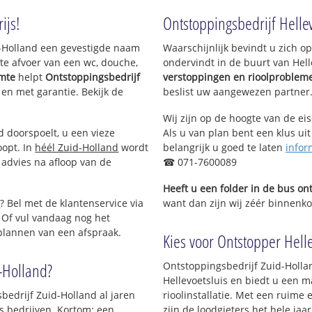
Tolhoeck
Nieuwenhoo
ijs!
Ontstoppingsbedrijf Hellev
Out Jaar
t Lange Land
Logendal
id-Holland een gevestigde naam
Waarschijnlijk bevindt u zich 
Ravense Hoe
Kruis Hoeffe
te afvoer van een wc, douche,
ondervindt in de buurt van Hel
West
Wagenzicht
Salem
imte
helpt
Ontstoppingsbedrijf
verstoppingen en rioolproblem
Oost
Altena
g en met garantie. Bekijk de
beslist uw aangewezen partner
Hellevoet
De Vesting
Wij zijn op de hoogte van de ei
Glaciswijk
d doorspoelt, u een vieze
Als u van plan bent een klus uit
Groote Weergors
oopt. In
héél Zuid-Holland
wordt
belangrijk u goed te laten
infor
Marinebuurt
 advies na afloop van de
☎ 071-7600089
Dichters- en Schrijversbuurt
Heeft u een folder in de bus o
Kickers Bloem
e
? Bel met de klantenservice via
want dan zijn wij zéér binnenkor
Kickers Bloem
 Of vul vandaag nog het
Nieuw-Helvoet
 plannen van een afspraak.
Kies voor Ontstopper Hellev
Nieuw-Helvoet
Bloemen- en Plantenbuurt
d-Holland?
Ontstoppingsbedrijf Zuid-Holla
Kulck-Noord
Hellevoetsluis en biedt u een m
Kulck-Zuid
bedrijf Zuid-Holland al jaren
rioolinstallatie. Met een ruime 
Rijksstraatweg
ls bedrijven. Kortom; een
zijn de loodgieters het hele jaar