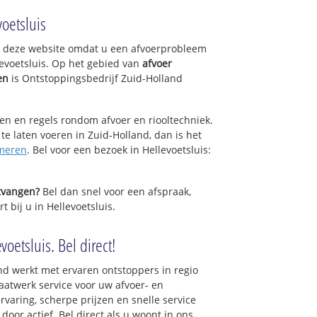
rn
oetsluis
op deze website omdat u een afvoerprobleem
k
levoetsluis. Op het gebied van
afvoer
en
is Ontstoppingsbedrijf Zuid-Holland
.
sen en regels rondom afvoer en riooltechniek.
 te laten voeren in Zuid-Holland, dan is het
meren
. Bel voor een bezoek in Hellevoetsluis:
ntvangen?
Bel dan snel voor een afspraak,
t bij u in Hellevoetsluis.
oetsluis. Bel direct!
nd werkt met ervaren ontstoppers in regio
aatwerk service voor uw afvoer- en
ervaring, scherpe prijzen en snelle service
 door actief. Bel direct als u woont in ons