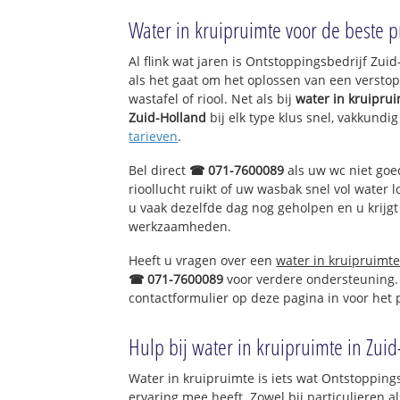
Duinhoeck
Water in kruipruimte voor de beste pr
Heliushaven
Al flink wat jaren is Ontstoppingsbedrijf Zu
Centrumgebied
als het gaat om het oplossen van een verstop
Centrumgebied-
wastafel of riool. Net als bij
water in kruipru
Centrumgebied-
Zuid-Holland
bij elk type klus snel, vakkundi
De Kooistee
tarieven
.
Hout Hoeffe
Koele Nacht
Bel direct
☎ 071-7600089
als uw wc niet goe
Morgen Stont
rioollucht ruikt of uw wasbak snel vol water l
Vlotbrug
u vaak dezelfde dag nog geholpen en u krijgt
werkzaamheden.
De Struyten
Kanaalzicht
Heeft u vragen over een
water in kruipruimt
Wittens Hoeck
☎ 071-7600089
voor verdere ondersteuning.
Gorsingen Hoeck
contactformulier op deze pagina in voor het
Hooghen Hoeck
Hulp bij water in kruipruimte in Zui
Water in kruipruimte is iets wat Ontstoppings
ervaring mee heeft. Zowel bij particulieren a