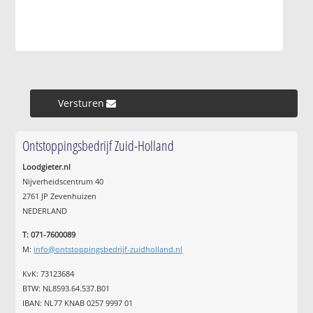
Versturen »
Ontstoppingsbedrijf Zuid-Holland
Loodgieter.nl
Nijverheidscentrum 40
2761 JP Zevenhuizen
NEDERLAND
T: 071-7600089
M:
info@ontstoppingsbedrijf-zuidholland.nl
KvK: 73123684
BTW: NL8593.64.537.B01
IBAN: NL77 KNAB 0257 9997 01