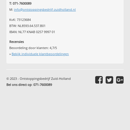
T: 071-7600089
M:
info@ontstoppingsbedrijf-zuidholland.nl
KvK: 73123684
BTW: NL8593.64.537.B01
IBAN: NL77 KNAB 0257 9997 01
Recensies
Beoordeling door klanten:
4,7
/
5
»
Bekijk individuele klantbeoordelingen
© 2023 - Ontstoppingsbedrijf Zuid-Holland
Bel ons direct op
:
071-7600089