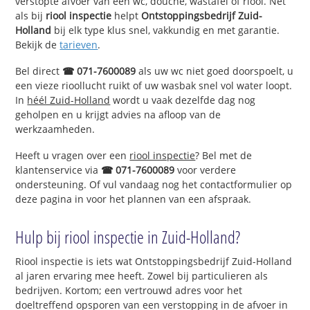
verstopte afvoer van een wc, douche, wastafel of riool. Net
als bij
riool inspectie
helpt
Ontstoppingsbedrijf Zuid-
Holland
bij elk type klus snel, vakkundig en met garantie.
Bekijk de
tarieven
.
Bel direct
☎ 071-7600089
als uw wc niet goed doorspoelt, u
een vieze rioollucht ruikt of uw wasbak snel vol water loopt.
In
héél Zuid-Holland
wordt u vaak dezelfde dag nog
geholpen en u krijgt advies na afloop van de
werkzaamheden.
Heeft u vragen over een
riool inspectie
? Bel met de
klantenservice via
☎ 071-7600089
voor verdere
ondersteuning. Of vul vandaag nog het contactformulier op
deze pagina in voor het plannen van een afspraak.
Hulp bij riool inspectie in Zuid-Holland?
Riool inspectie is iets wat Ontstoppingsbedrijf Zuid-Holland
al jaren ervaring mee heeft. Zowel bij particulieren als
bedrijven. Kortom; een vertrouwd adres voor het
doeltreffend opsporen van een verstopping in de afvoer in