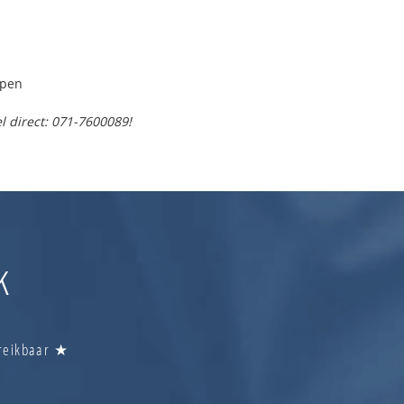
lpen
l direct: 071-7600089!
k
ereikbaar ★