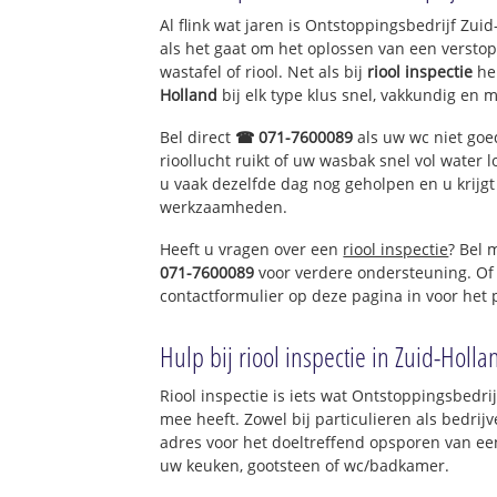
Gijbeland, landel
Al flink wat jaren is Ontstoppingsbedrijf Zu
als het gaat om het oplossen van een verstop
wastafel of riool. Net als bij
riool inspectie
he
Holland
bij elk type klus snel, vakkundig en 
Bel direct
☎ 071-7600089
als uw wc niet goe
rioollucht ruikt of uw wasbak snel vol water l
u vaak dezelfde dag nog geholpen en u krijgt
werkzaamheden.
Heeft u vragen over een
riool inspectie
? Bel 
071-7600089
voor verdere ondersteuning. Of
contactformulier op deze pagina in voor het
Hulp bij riool inspectie in Zuid-Holla
Riool inspectie is iets wat Ontstoppingsbedri
mee heeft. Zowel bij particulieren als bedri
adres voor het doeltreffend opsporen van een
uw keuken, gootsteen of wc/badkamer.