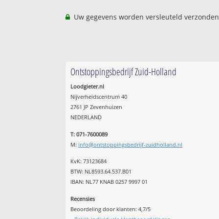
Uw gegevens worden versleuteld verzonden
Ontstoppingsbedrijf Zuid-Holland
Loodgieter.nl
Nijverheidscentrum 40
2761 JP Zevenhuizen
NEDERLAND
T: 071-7600089
M:
info@ontstoppingsbedrijf-zuidholland.nl
KvK: 73123684
BTW: NL8593.64.537.B01
IBAN: NL77 KNAB 0257 9997 01
Recensies
Beoordeling door klanten:
4,7
/
5