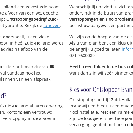
ijk gebied
id-Holland een gevestigde naam
Waarschijnlijk bevindt u zich 
te afvoer van een wc, douche,
ondervindt in de buurt van Bra
lpt
Ontstoppingsbedrijf Zuid-
verstoppingen en rioolproblem
met garantie. Bekijk de
tarieven
.
beslist uw aangewezen partner
d doorspoelt, u een vieze
Wij zijn op de hoogte van de ei
oopt. In
héél Zuid-Holland
wordt
Als u van plan bent een klus uit
 advies na afloop van de
belangrijk u goed te laten
infor
071-7600089
met de klantenservice via
☎
Heeft u een folder in de bus o
 vul vandaag nog het
want dan zijn wij zéér binnenkor
 plannen van een afspraak.
Kies voor Ontstopper Brand
nd?
Ontstoppingsbedrijf Zuid-Holla
jf Zuid-Holland al jaren ervaring
Brandwijk en biedt u een maatw
jven. Kortom; een vertrouwd
rioolinstallatie. Met een ruime 
 verstopping in de afvoer in
zijn de loodgieters het hele jaar
verzorgingsgebied met postcod