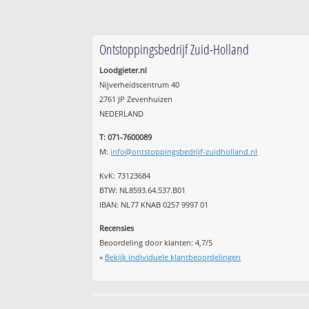
Ontstoppingsbedrijf Zuid-Holland
Loodgieter.nl
Nijverheidscentrum 40
2761 JP Zevenhuizen
NEDERLAND
T: 071-7600089
M:
info@ontstoppingsbedrijf-zuidholland.nl
KvK: 73123684
BTW: NL8593.64.537.B01
IBAN: NL77 KNAB 0257 9997 01
Recensies
Beoordeling door klanten:
4,7
/
5
»
Bekijk individuele klantbeoordelingen