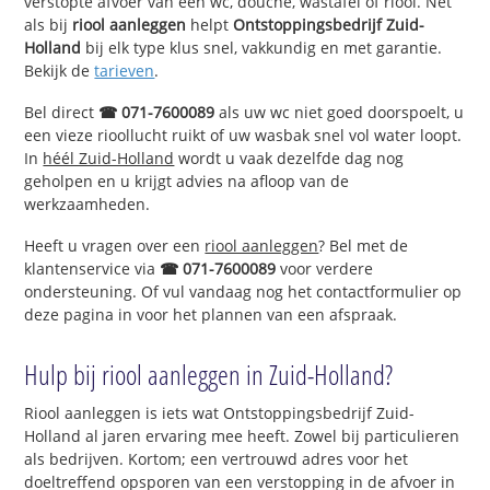
verstopte afvoer van een wc, douche, wastafel of riool. Net
als bij
riool aanleggen
helpt
Ontstoppingsbedrijf Zuid-
Holland
bij elk type klus snel, vakkundig en met garantie.
Bekijk de
tarieven
.
Bel direct
☎ 071-7600089
als uw wc niet goed doorspoelt, u
een vieze rioollucht ruikt of uw wasbak snel vol water loopt.
In
héél Zuid-Holland
wordt u vaak dezelfde dag nog
geholpen en u krijgt advies na afloop van de
werkzaamheden.
Heeft u vragen over een
riool aanleggen
? Bel met de
klantenservice via
☎ 071-7600089
voor verdere
ondersteuning. Of vul vandaag nog het contactformulier op
deze pagina in voor het plannen van een afspraak.
Hulp bij riool aanleggen in Zuid-Holland?
Riool aanleggen is iets wat Ontstoppingsbedrijf Zuid-
Holland al jaren ervaring mee heeft. Zowel bij particulieren
als bedrijven. Kortom; een vertrouwd adres voor het
doeltreffend opsporen van een verstopping in de afvoer in