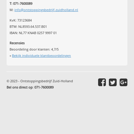
T: 071-7600089
M:
info@ontstoppingsbedrijf-zuidholland.nl
KvK: 73123684
BTW: NL8593.64.537.B01
IBAN: NL77 KNAB 0257 9997 01
Recensies
Beoordeling door klanten:
4,7
/
5
»
Bekijk individuele klantbeoordelingen
© 2023 - Ontstoppingsbedrijf Zuid-Holland
Bel ons direct op
:
071-7600089