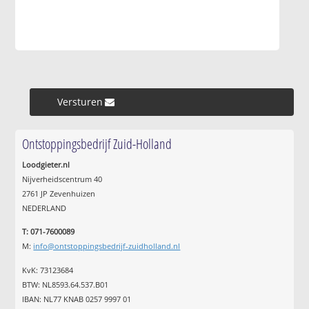
Versturen »
Ontstoppingsbedrijf Zuid-Holland
Loodgieter.nl
Nijverheidscentrum 40
2761 JP Zevenhuizen
NEDERLAND
T: 071-7600089
M:
info@ontstoppingsbedrijf-zuidholland.nl
KvK: 73123684
BTW: NL8593.64.537.B01
IBAN: NL77 KNAB 0257 9997 01