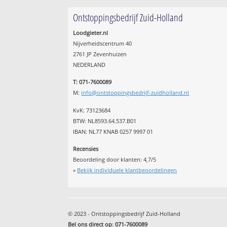
Ontstoppingsbedrijf Zuid-Holland
Loodgieter.nl
Nijverheidscentrum 40
2761 JP Zevenhuizen
NEDERLAND
T: 071-7600089
M:
info@ontstoppingsbedrijf-zuidholland.nl
KvK: 73123684
BTW: NL8593.64.537.B01
IBAN: NL77 KNAB 0257 9997 01
Recensies
Beoordeling door klanten:
4,7
/
5
»
Bekijk individuele klantbeoordelingen
© 2023 - Ontstoppingsbedrijf Zuid-Holland
Bel ons direct op
:
071-7600089