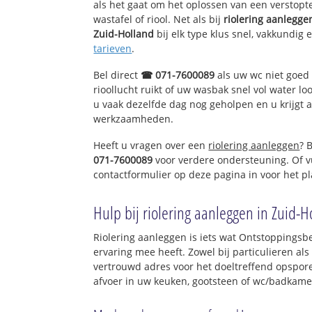
als het gaat om het oplossen van een verstopt
wastafel of riool. Net als bij
riolering aanlegge
Zuid-Holland
bij elk type klus snel, vakkundig 
tarieven
.
Bel direct
☎ 071-7600089
als uw wc niet goed 
rioollucht ruikt of uw wasbak snel vol water lo
u vaak dezelfde dag nog geholpen en u krijgt 
werkzaamheden.
Heeft u vragen over een
riolering aanleggen
? 
071-7600089
voor verdere ondersteuning. Of v
contactformulier op deze pagina in voor het p
Hulp bij riolering aanleggen in Zuid-H
Riolering aanleggen is iets wat Ontstoppingsbe
ervaring mee heeft. Zowel bij particulieren al
vertrouwd adres voor het doeltreffend opspor
afvoer in uw keuken, gootsteen of wc/badkame