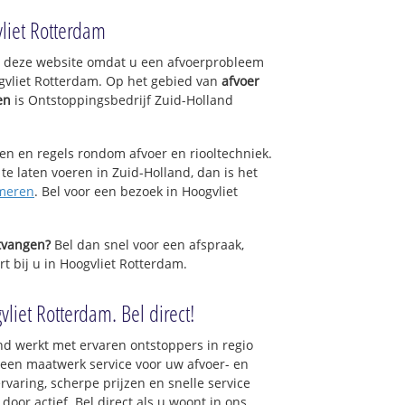
liet Rotterdam
op deze website omdat u een afvoerprobleem
gvliet Rotterdam. Op het gebied van
afvoer
en
is Ontstoppingsbedrijf Zuid-Holland
.
sen en regels rondom afvoer en riooltechniek.
 te laten voeren in Zuid-Holland, dan is het
meren
. Bel voor een bezoek in Hoogvliet
ntvangen?
Bel dan snel voor een afspraak,
t bij u in Hoogvliet Rotterdam.
liet Rotterdam. Bel direct!
nd werkt met ervaren ontstoppers in regio
 een maatwerk service voor uw afvoer- en
ervaring, scherpe prijzen en snelle service
 door actief. Bel direct als u woont in ons