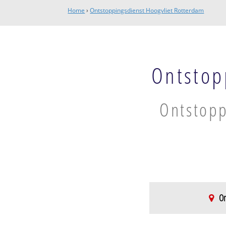
Home
›
Ontstoppingsdienst Hoogvliet Rotterdam
Ontstop
Ontstopp
On
Hoogvliet