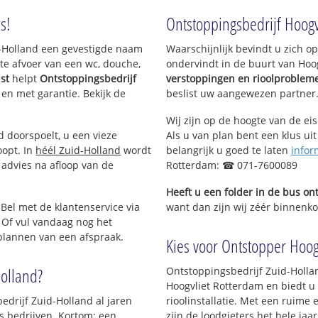
s!
Ontstoppingsbedrijf Hoogv
id-Holland een gevestigde naam
Waarschijnlijk bevindt u zich 
te afvoer van een wc, douche,
ondervindt in de buurt van Hoo
st
helpt
Ontstoppingsbedrijf
verstoppingen en rioolproblem
g en met garantie. Bekijk de
beslist uw aangewezen partner
Wij zijn op de hoogte van de ei
d doorspoelt, u een vieze
Als u van plan bent een klus uit
oopt. In
héél Zuid-Holland
wordt
belangrijk u goed te laten
infor
 advies na afloop van de
Rotterdam: ☎ 071-7600089
Heeft u een folder in de bus o
 Bel met de klantenservice via
want dan zijn wij zéér binnenkor
 Of vul vandaag nog het
 plannen van een afspraak.
Kies voor Ontstopper Hoogv
Holland?
Ontstoppingsbedrijf Zuid-Holla
Hoogvliet Rotterdam en biedt u
edrijf Zuid-Holland al jaren
rioolinstallatie. Met een ruime 
ls bedrijven. Kortom; een
zijn de loodgieters het hele jaar