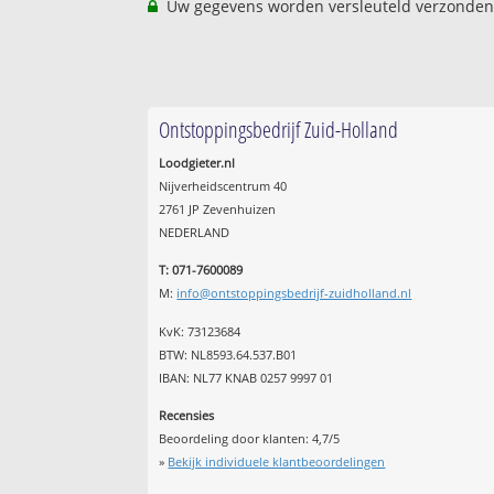
Uw gegevens worden versleuteld verzonden
Ontstoppingsbedrijf Zuid-Holland
Loodgieter.nl
Nijverheidscentrum 40
2761 JP Zevenhuizen
NEDERLAND
T: 071-7600089
M:
info@ontstoppingsbedrijf-zuidholland.nl
KvK: 73123684
BTW: NL8593.64.537.B01
IBAN: NL77 KNAB 0257 9997 01
Recensies
Beoordeling door klanten:
4,7
/
5
»
Bekijk individuele klantbeoordelingen