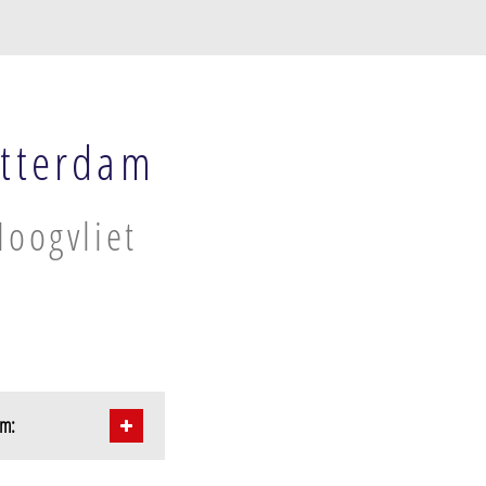
otterdam
Hoogvliet
am: