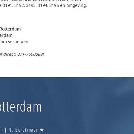
 3191, 3192, 3193, 3194, 3196 en omgeving.
 Rotterdam
tterdam
rdam verhelpen
l direct: 071-7600089!
otterdam
dam | Nu Bereikbaar ★