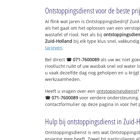
Hoogvliet Noord
Ontstoppingsdienst voor de beste prij
Hoogvliet Zuid
Al flink wat jaren is Ontstoppingsbedrijf Zu
als het gaat om het oplossen van een verstop
wastafel of riool. Net als bij
ontstoppingsdien
Zuid-Holland
bij elk type klus snel, vakkundi
tarieven
.
Bel direct
☎ 071-7600089
als uw wc niet goe
rioollucht ruikt of uw wasbak snel vol water l
u vaak dezelfde dag nog geholpen en u krijgt
werkzaamheden.
Heeft u vragen over een
ontstoppingsdienst
?
☎ 071-7600089
voor verdere ondersteuning.
contactformulier op deze pagina in voor het
Hulp bij ontstoppingsdienst in Zuid-
Ontstoppingsdienst is iets wat Ontstoppingsb
ervaring mee heeft. Zowel bij particulieren a