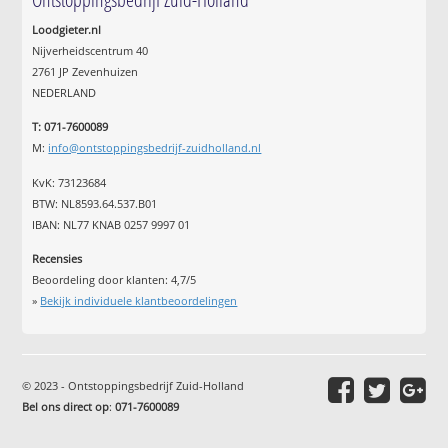
Loodgieter.nl
Nijverheidscentrum 40
2761 JP Zevenhuizen
NEDERLAND
T: 071-7600089
M:
info@ontstoppingsbedrijf-zuidholland.nl
KvK: 73123684
BTW: NL8593.64.537.B01
IBAN: NL77 KNAB 0257 9997 01
Recensies
Beoordeling door klanten:
4,7
/
5
»
Bekijk individuele klantbeoordelingen
© 2023 - Ontstoppingsbedrijf Zuid-Holland
Bel ons direct op
:
071-7600089